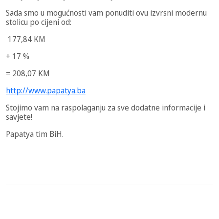
Sada smo u mogućnosti vam ponuditi ovu izvrsni modernu
stolicu po cijeni od:
177,84
KM
+ 17 %
= 208,07 KM
http://www.papatya.ba
Stojimo vam na raspolaganju za sve dodatne informacije i
savjete!
Papatya tim BiH.