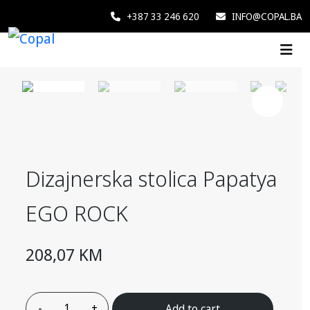
+387 33 246 620
INFO@COPAL.BA
Dizajnerska stolica Papatya
EGO ROCK
208,07
KM
Add to cart