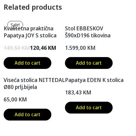
Related products
Sale!
Kvalitetna praktična
Stol EBBESKOV
Papatya JOY S stolica
Š90xD196 tikovina
149,50
KM
120,46
KM
1.599,00
KM
Add to cart
Add to cart
Viseća stolica NITTEDAL
Papatya EDEN K stolica
Ø80 prlj.bijela
183,43
KM
65,00
KM
Add to cart
Add to cart