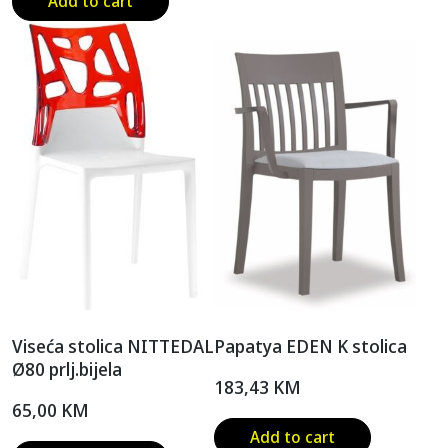
Add to cart
Viseća stolica NITTEDAL
Papatya EDEN K stolica
Ø80 prlj.bijela
183,43
KM
65,00
KM
Add to cart