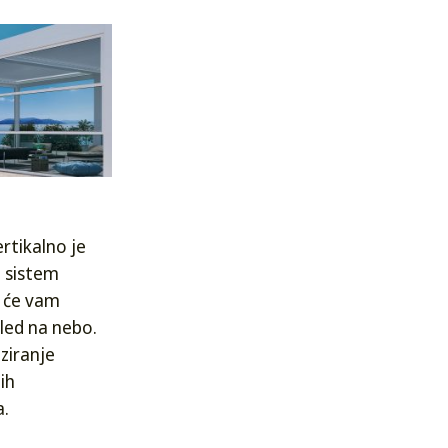
ertikalno je
ni sistem
a će vam
led na nebo.
iziranje
ih
a.