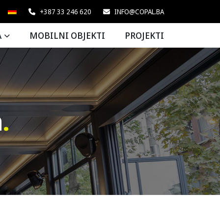
+387 33 246 620
INFO@COPAL.BA
A
MOBILNI OBJEKTI
PROJEKTI
a
.