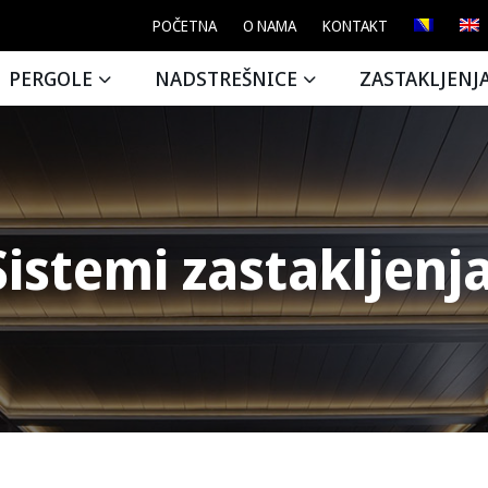
POČETNA
O NAMA
KONTAKT
PERGOLE
NADSTREŠNICE
ZASTAKLJENJ
Sistemi zastakljenj