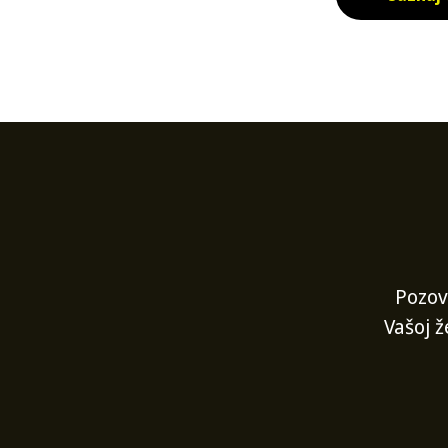
Pozov
Vašoj ž