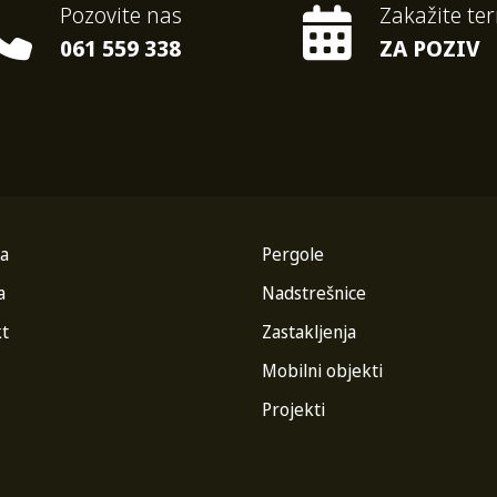
Pozovite nas
Zakažite te
061 559 338
ZA POZIV
a
Pergole
a
Nadstrešnice
t
Zastakljenja
Mobilni objekti
Projekti