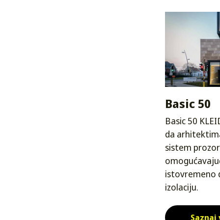
Basic 50
Basic 50 KLEI
da arhitektima
sistem prozora
omogućavajući
istovremeno d
izolaciju.
Saznaj 