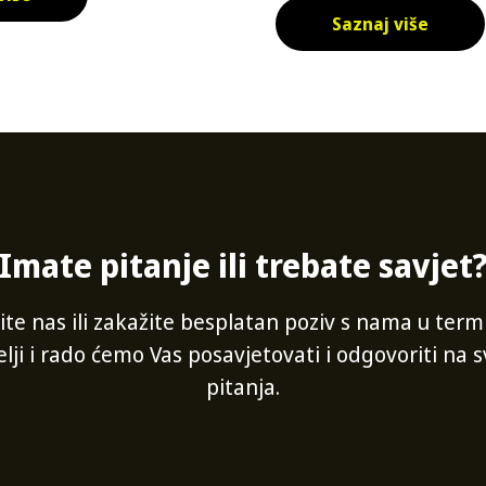
Saznaj više
Imate pitanje ili trebate savjet
ite nas ili zakažite besplatan poziv s nama u term
elji i rado ćemo Vas posavjetovati i odgovoriti na 
pitanja.