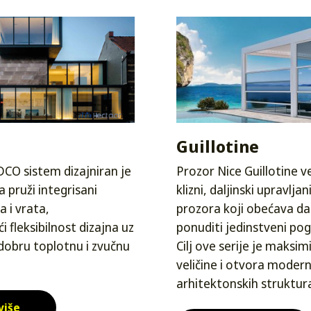
Guillotine
DCO sistem dizajniran je
Prozor Nice Guillotine v
 pruži integrisani
klizni, daljinski upravlja
 i vrata,
prozora koji obećava d
 fleksibilnost dizajna uz
ponuditi jedinstveni pog
obru toplotnu i zvučnu
Cilj ove serije je maksim
veličine i otvora modern
arhitektonskih struktur
više