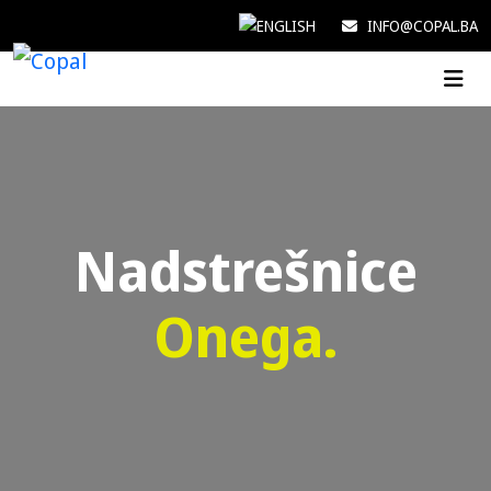
INFO@COPAL.BA
Nadstrešnice
Onega.