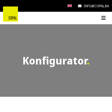
INFO@COPAL.BA
Konfigurator
.