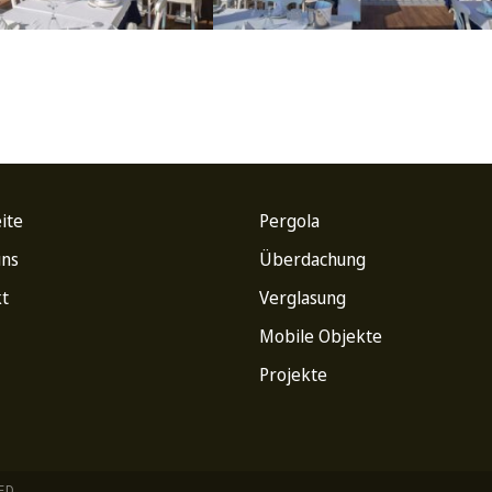
Loading...
Sicherheit
Mate
ite
Pergola
Versteckte Wasser- und Stromleitungen
6063 
uns
Überdachung
t
Verglasung
Motorantrieb
Obe
Mobile Objekte
Der 24-V-Gleichstrommotor
Quali
Projekte
(Niederspannung) bietet eine bessere
zerti
Sicherheit vor Stromschlägen.
anodi
Natürliche Belüftung
Einstellbare Temperatu
Zusätzlicher Erdungsschutz.
jähri
Oberf
ED.