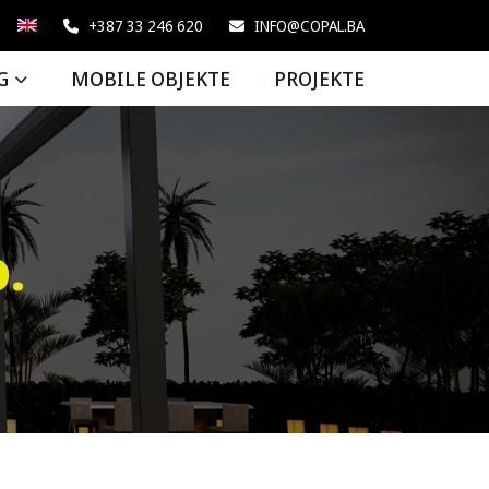
+387 33 246 620
INFO@COPAL.BA
G
MOBILE OBJEKTE
PROJEKTE
.