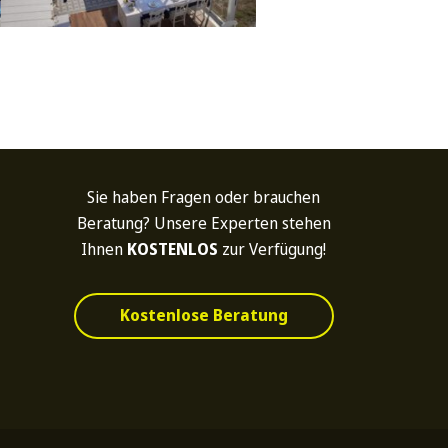
riale
Sie haben Fragen oder brauchen
t5 Aluminium, Edelstahl
Beratung? Unsere Experten stehen
Ihnen
KOSTENLOS
zur Verfügung!
rflächenschutz
coat, Qualideco und Qualanod
Kostenlose Beratung
fizierte Farbe, Holzeffekte und
Regenschutz, Ableitung von
sierte Produkte haben eine 10-
r
überschüssigem Wasser
ge Garantie auf den
lächenschutz.