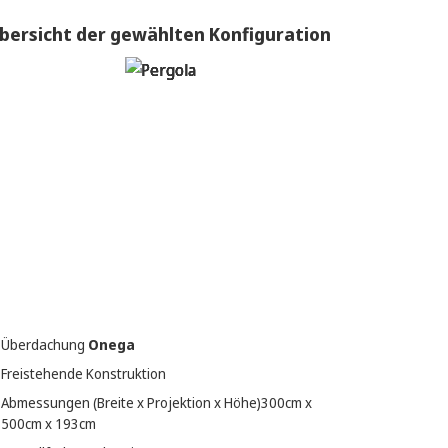
bersicht der gewählten Konfiguration
Überdachung
Onega
Freistehende Konstruktion
Abmessungen (Breite x Projektion x Höhe)
300
cm x
500
cm x
193
cm