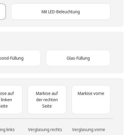
Mit LED-Beleuchtung
bond-Füllung
Glas-Füllung
ise auf
Markise auf
Markise vorne
 linken
der rechten
Seite
Seite
ng links
Verglasung rechts
Verglasung vorne